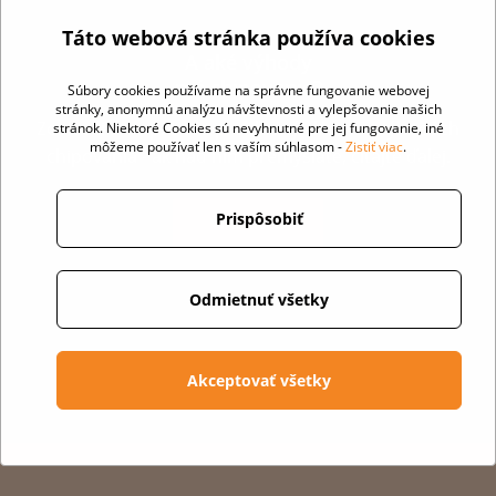
Táto webová stránka používa cookies
A aké výhody
má chipovanie?
Súbory cookies používame na správne fungovanie webovej
stránky, anonymnú analýzu návštevnosti a vylepšovanie našich
Zostavili sme pre vás prehľadný článok o výhodách
stránok. Niektoré Cookies sú nevyhnutné pre jej fungovanie, iné
môžeme používať len s vaším súhlasom -
Zistiť viac
.
chipovania - ak nad ním premýšľate, čítajte ďalej.
Prispôsobiť
VIAC INFO
Odmietnuť všetky
Akceptovať všetky