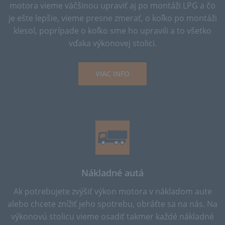
motora vieme väčšinou upraviť aj po montáži LPG a čo
je ešte lepšie, vieme presne zmerať, o koľko po montáži
klesol, poprípade o koľko sme ho upravili a to všetko
vďaka výkonovej stolici.
VIAC INFO
Nákladné autá
Ak potrebujete zvýšiť výkon motora v nákladom aute
alebo chcete znížiť jeho spotrebu, obráťte sa na nás. Na
výkonovú stolicu vieme osadiť takmer každé nákladné