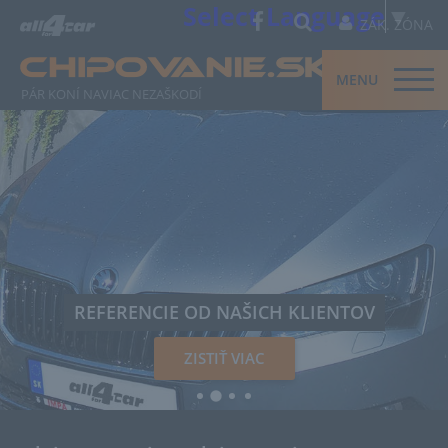
Select Language
▼
ZÁK. ZÓNA
MENU
PÁR KONÍ NAVIAC NEZAŠKODÍ
REFERENCIE OD NAŠICH KLIENTOV
ZISTIŤ VIAC