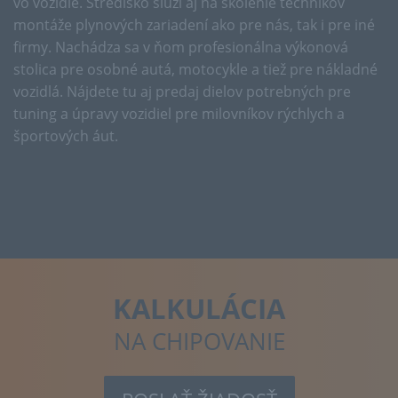
vo vozidle. Stredisko slúži aj na školenie technikov
montáže plynových zariadení ako pre nás, tak i pre iné
firmy. Nachádza sa v ňom profesionálna výkonová
stolica pre osobné autá, motocykle a tiež pre nákladné
vozidlá. Nájdete tu aj predaj dielov potrebných pre
tuning a úpravy vozidiel pre milovníkov rýchlych a
športových áut.
KALKULÁCIA
NA CHIPOVANIE