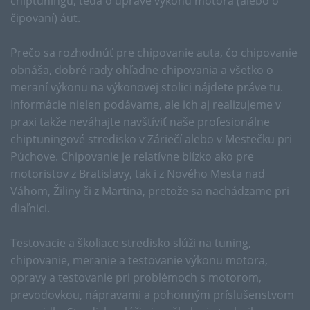
chiptuningu, teda o úprave výkonu motora (alebo o
čipovaní) áut.
Prečo sa rozhodnúť pre chipovanie auta, čo chipovanie
obnáša, dobré rady ohľadne chipovania a všetko o
meraní výkonu na výkonovej stolici nájdete práve tu.
Informácie nielen podávame, ale ich aj realizujeme v
praxi takže neváhajte navštíviť naše profesionálne
chiptuningové stredisko v Záriečí alebo v Mestečku pri
Púchove. Chipovanie je relatívne blízko ako pre
motoristov z Bratislavy, tak i z Nového Mesta nad
Váhom, Žiliny či z Martina, pretože sa nachádzame pri
diaľnici.
Testovacie a školiace stredisko slúži na tuning,
chipovanie, meranie a testovanie výkonu motora,
opravy a testovanie pri problémoch s motorom,
prevodovkou, nápravami a pohonným príslušenstvom