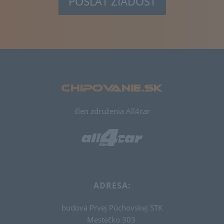
POSLAŤ ŽIADOSŤ
člen združenia All4car
ADRESA:
budova Prvej Púchovskej STK
Mestečko 303