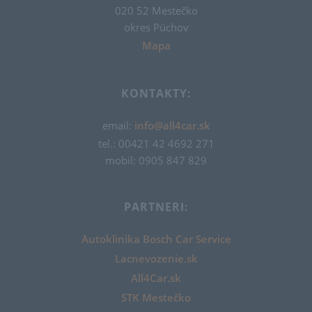
020 52 Mestečko
okres Púchov
Mapa
KONTAKTY:
email:
info@all4car.sk
tel.: 00421 42 4692 271
mobil: 0905 847 829
PARTNERI:
Autoklinika Bosch Car Service
Lacnevozenie.sk
All4Car.sk
STK Mestečko