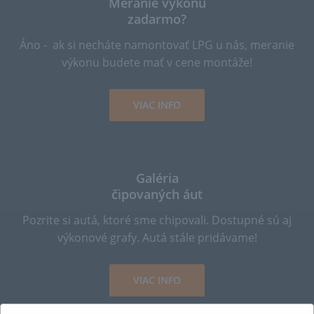
Meranie výkonu
zadarmo?
Áno - ak si necháte namontovať LPG u nás, meranie
výkonu budete mať v cene montáže!
VIAC INFO
Galéria
čipovaných áut
Pozrite si autá, ktoré sme chipovali. Dostupné sú aj
výkonové grafy. Autá stále pridávame!
VIAC INFO