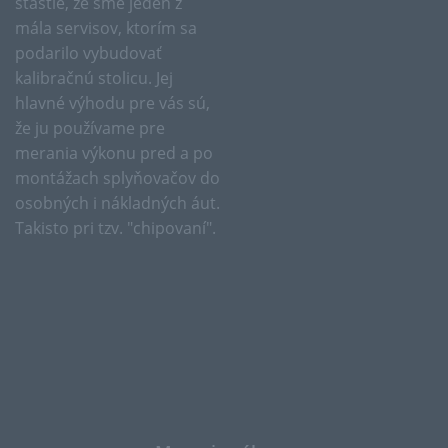
šťastie, že sme jeden z
mála servisov, ktorím sa
podarilo vybudovať
kalibračnú stolicu. Jej
hlavné výhodu pre vás sú,
že ju používame pre
merania výkonu pred a po
montážach splyňovačov do
osobných i nákladných áut.
Takisto pri tzv. "chipovaní".